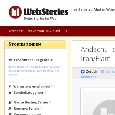
Testphase (Beta Version 0.0.2 build 001)
S
TORIES FINDEN
Andacht - die Last für
Iran/Ela
Lesefutter / Los geht's
Lesefutter merhmals klicken für immer
Zurück
neue Storyvorschläge, weitere Info? Hier
Weite
klicken.
Benutzer.
Wärmstens empfohlen
Sonderkategorien
Ganze Bücher, Serien
Romane/Serien
Kurzgeschichten