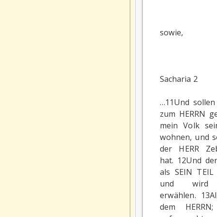
sowie,
Sacharia 2
…11Und sollen 
zum HERRN ge
mein Volk sein
wohnen, und so
der HERR Zeb
hat. 12Und de
als SEIN TEIL
und wird 
erwählen. 13All
dem HERRN;