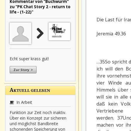
Kommentar von "Buchwurm"
zu "PK Chat Story 2 - return to
life - (1-22)"
Die Last für Ir
Jeremia 49.36
Echt super krass gut!
…35So spricht 
ich will den B
Zur Story
ihre vornehmst
vier Winde a
Himmels über 
A
KTUELL GELESEN
will sie in all
In Arbeit
daß kein Volk 
Vertrieben
Funktion zur Zeit noch inaktiv.
werden. 37Und
Über ein Konzept zur sicheren
und möglichst Bandbreite
machen vor ih
schonenden Speicherung von