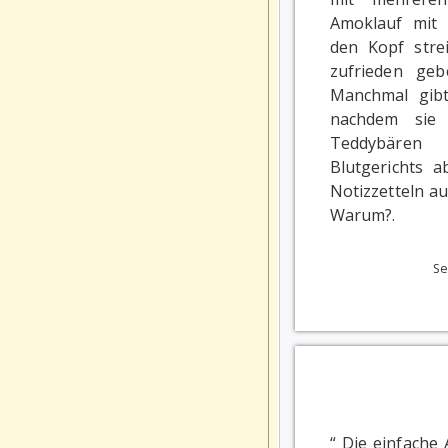
Amoklauf mit
den Kopf strei
zufrieden ge
Manchmal gibt
nachdem sie
Teddybäre
Blutgerichts a
Notizzetteln au
Warum?.
Se
“ Die einfache