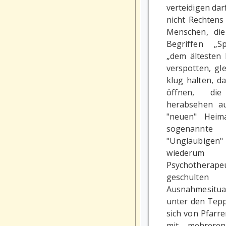
verteidigen da
nicht Rechtens 
Menschen, di
Begriffen „S
„dem ältesten
verspotten, gle
klug halten, d
öffnen, die
herabsehen a
"neuen" Heim
sogenannte
"Ungläubigen"
wiederu
Psychotherap
geschulten 
Ausnahmesitu
unter den Tepp
sich von Pfarr
mit mehrere