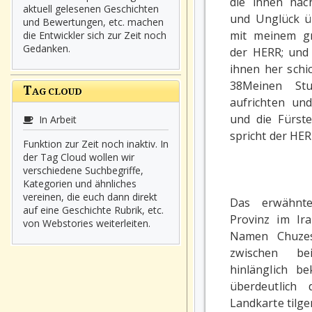
die ihnen nac
aktuell gelesenen Geschichten
und Unglück ü
und Bewertungen, etc. machen
mit meinem gr
die Entwickler sich zur Zeit noch
Gedanken.
der HERR; und 
ihnen her schic
38Meinen Stu
T
AG CLOUD
aufrichten und
und die Fürste
In Arbeit
spricht der HERR
Funktion zur Zeit noch inaktiv. In
der Tag Cloud wollen wir
verschiedene Suchbegriffe,
Kategorien und ähnliches
vereinen, die euch dann direkt
Das erwähnte
auf eine Geschichte Rubrik, etc.
Provinz im Ir
von Webstories weiterleiten.
Namen Chuzes
zwischen be
hinlänglich be
überdeutlich 
Landkarte tilge