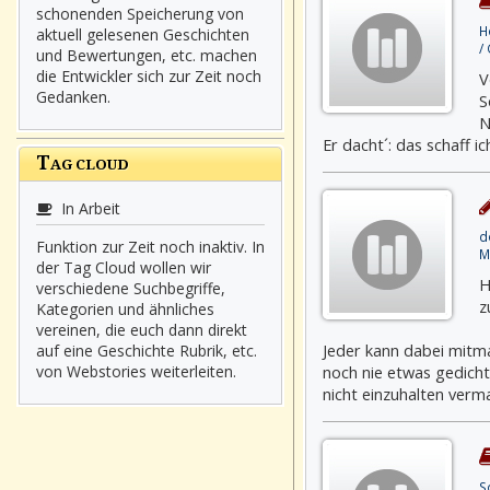
schonenden Speicherung von
H
aktuell gelesenen Geschichten
/
und Bewertungen, etc. machen
die Entwickler sich zur Zeit noch
V
Gedanken.
S
N
Er dacht´: das schaff ich
T
AG CLOUD
In Arbeit
d
Funktion zur Zeit noch inaktiv. In
M
der Tag Cloud wollen wir
H
verschiedene Suchbegriffe,
z
Kategorien und ähnliches
vereinen, die euch dann direkt
Jeder kann dabei mitma
auf eine Geschichte Rubrik, etc.
von Webstories weiterleiten.
noch nie etwas gedich
nicht einzuhalten verma
S