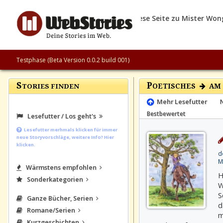
Testphase (Beta Version 0.0.2 build 001)
S
P
OETISCHES
AM 
TORIES FINDEN
Mehr Lesefutter
Bestbewertet
Lesefutter / Los geht's
Lesefutter merhmals klicken für immer
neue Storyvorschläge, weitere Info? Hier
klicken.
d
M
Wärmstens empfohlen
H
Sonderkategorien
W
S
Ganze Bücher, Serien
d
Romane/Serien
m
Kurzgeschichten