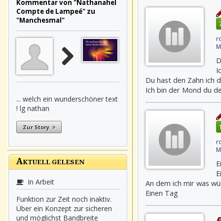
Kommentar von "Nathanahel
Compte de Lampeé" zu
"Manchesmal"
r
M
D
I
Du hast den Zahn ich d
Ich bin der Mond du de
... welch ein wunderschöner text
! lg nathan
Zur Story
r
M
A
E
KTUELL GELESEN
E
In Arbeit
An dem ich mir was wü
Einen Tag
Funktion zur Zeit noch inaktiv.
Über ein Konzept zur sicheren
und möglichst Bandbreite