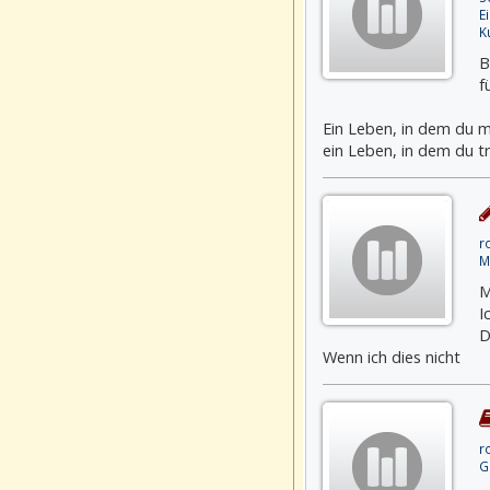
E
K
B
f
Ein Leben, in dem du m
ein Leben, in dem du tr
r
M
M
I
D
Wenn ich dies nicht
r
G