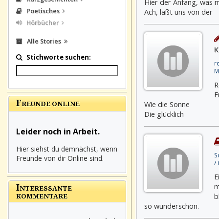
Hier der Anfang, was mi
Poetisches
Ach, laßt uns von der
Hörbücher
Alle Stories
K
Stichworte suchen:
r
M
R
E
F
Wie die Sonne
REUNDE ONLINE
Die glücklich
Leider noch in Arbeit.
Hier siehst du demnächst, wenn
S
Freunde von dir Online sind.
/
E
m
I
NTERESSANTE
b
KOMMENTARE
so wunderschön.