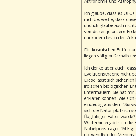
Astronomie und Astrophys
Ich glaube, dass es UFOs (
r ich bezweifle, dass die
und ich glaube auch nich
von diesen je unsere Erd
und/oder dies in der Zuku
Die kosmischen Entfernun
liegen völlig außerhalb u
Ich denke aber auch, dass
Evolutionstheorie nicht pe
Diese lässt sich sicherlic
irdischen biologischen E
untermauern. Sie hat mir 
erklären können, wie sic
eindeutig aus dem "Surviva
sich die Natur plötzlich 
flugfähiger Falter wurde?
Weiterhin ergibt sich di
Nobelpreisträger (M.Eigen
notwendig!) der Meinung 