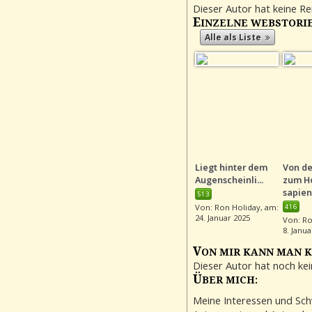
Dieser Autor hat keine Rei
E
INZELNE WEBSTORIES
Alle als Liste
Liegt hinter dem
Von de
Augenscheinli...
zum H
sapien.
513
Von: Ron Holiday, am:
416
24. Januar 2025
Von: Ro
8. Janua
V
ON MIR KANN MAN K
Dieser Autor hat noch kei
Ü
BER MICH:
Meine Interessen und Sch