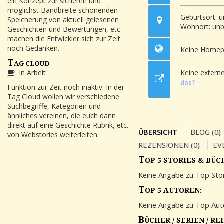
ein Konzept zur sicheren und
möglichst Bandbreite schonenden
Geburtsort: 
Speicherung von aktuell gelesenen
Wohnort: un
Geschichten und Bewertungen, etc.
machen die Entwickler sich zur Zeit
noch Gedanken.
Keine Homep
T
AG CLOUD
Keine extern
In Arbeit
das?
Funktion zur Zeit noch inaktiv. In der
Tag Cloud wollen wir verschiedene
Suchbegriffe, Kategorien und
ähnliches vereinen, die euch dann
direkt auf eine Geschichte Rubrik, etc.
ÜBERSICHT
BLOG (0)
von Webstories weiterleiten.
REZENSIONEN (0)
EV
T
OP 5 STORIES & BÜC
Keine Angabe zu Top Stor
T
OP 5 AUTOREN:
Keine Angabe zu Top Aut
B
ÜCHER / SERIEN / RE