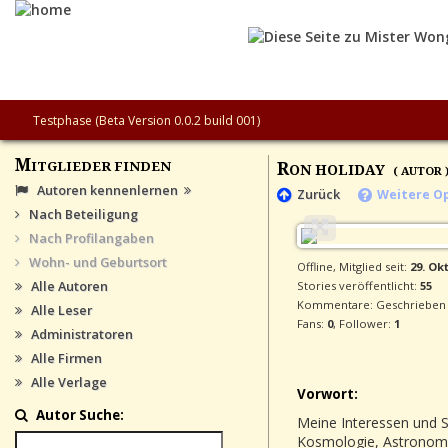
Testphase (Beta Version 0.0.2 build 001)
M
R
ITGLIEDER FINDEN
ON HOLIDAY
( AUTOR 
Autoren kennenlernen
Zurück
Weitere Op
Nach Beteiligung
Nach Profilangaben
Wohn- und Geburtsort
Offline, Mitglied seit:
29. Ok
Alle Autoren
Stories veröffentlicht:
55
Kommentare: Geschriebe
Alle Leser
Fans:
0
, Follower:
1
Administratoren
Alle Firmen
Alle Verlage
Vorwort:
Autor Suche:
Meine Interessen und S
Kosmologie, Astronomi