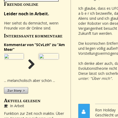
F
REUNDE ONLINE
Ich glaube, dass es UFOs
a b e r ich bezweifle, 
Leider noch in Arbeit.
Aliens sind und ich gla
Hier siehst du demnächst, wenn
oder Roboter von diese
Freunde von dir Online sind.
Vergangenheit besucht 
Zukunft tun werden.
I
NTERESSANTE KOMMENTARE
Die kosmischen Entfern
Kommentar von "SCvLzH" zu "Am
und liegen völlig außer
Meer"
Vorstellungsvermögens
Ich denke aber auch, da
Evolutionstheorie nicht 
Diese lässt sich sicherl
unter: "Über mich".
... melancholisch aber schön ...
Zur Story
A
KTUELL GELESEN
In Arbeit
Ron Holiday
Funktion zur Zeit noch inaktiv. Über
Geschlecht u