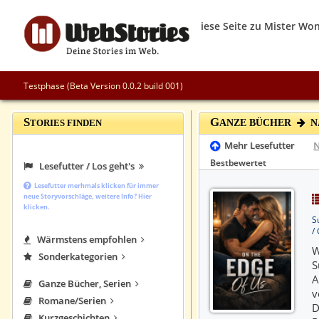
Testphase (Beta Version 0.0.2 build 001)
S
G
TORIES FINDEN
ANZE BÜCHER
N
Mehr Lesefutter
Bestbewertet
Lesefutter / Los geht's
Lesefutter merhmals klicken für immer
neue Storyvorschläge, weitere Info? Hier
klicken.
S
/
Wärmstens empfohlen
W
Sonderkategorien
S
A
Ganze Bücher, Serien
v
Romane/Serien
D
Kurzgeschichten