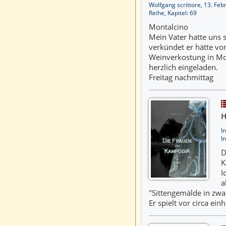
Wolfgang scrittore, 13. Fe
Reihe, Kapitel: 69
Montalcino
Mein Vater hatte uns
verkündet er hätte vo
Weinverkostung in Mon
herzlich eingeladen.
Freitag nachmittag
H
I
I
D
K
I
a
"Sittengemälde in zwa
Er spielt vor circa ein