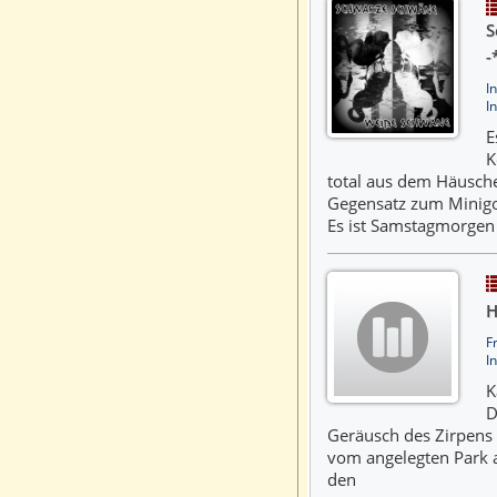
S
-
I
I
E
K
total aus dem Häusche
Gegensatz zum Minigolf
Es ist Samstagmorgen
H
F
I
K
D
Geräusch des Zirpens
vom angelegten Park a
den