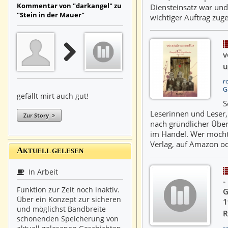
Kommentar von "darkangel" zu
Diensteinsatz war und
"Stein in der Mauer"
wichtiger Auftrag zuge
v
u
r
G
gefällt mirt auch gut!
S
Leserinnen und Leser,
Zur Story
nach gründlicher Übera
im Handel. Wer möchte
Verlag, auf Amazon o
A
KTUELL GELESEN
In Arbeit
-
Funktion zur Zeit noch inaktiv.
G
Über ein Konzept zur sicheren
1
und möglichst Bandbreite
R
schonenden Speicherung von
r