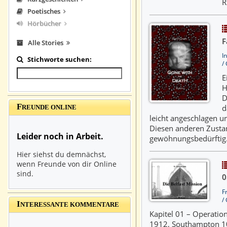
R
Poetisches
Hörbücher
F
Alle Stories
I
Stichworte suchen:
/
E
H
D
F
d
REUNDE ONLINE
leicht angeschlagen u
Diesen anderen Zustan
Leider noch in Arbeit.
gewöhnungsbedürftig
Hier siehst du demnächst,
wenn Freunde von dir Online
sind.
0
F
/
I
NTERESSANTE KOMMENTARE
Kapitel 01 – Operatio
1912, Southampton 10