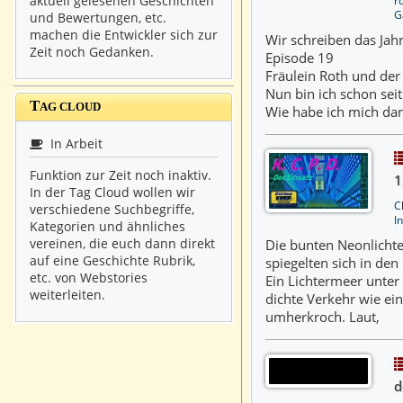
aktuell gelesenen Geschichten
G
und Bewertungen, etc.
machen die Entwickler sich zur
Wir schreiben das Jah
Zeit noch Gedanken.
Episode 19
Fräulein Roth und der
Nun bin ich schon seit
T
AG CLOUD
Wie habe ich mich dan
In Arbeit
Funktion zur Zeit noch inaktiv.
1
In der Tag Cloud wollen wir
C
verschiedene Suchbegriffe,
I
Kategorien und ähnliches
vereinen, die euch dann direkt
Die bunten Neonlichte
auf eine Geschichte Rubrik,
spiegelten sich in den
etc. von Webstories
Ein Lichtermeer unte
weiterleiten.
dichte Verkehr wie ei
umherkroch. Laut,
d