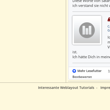
Diese Worte von Satane
ich verstand sie nicht 
C
G
I
m
V
ist.
Ich hätte Dich in mein
Mehr Lesefutter
Bestbewertet
Interessante Weblayout Tutorials
-
Impr