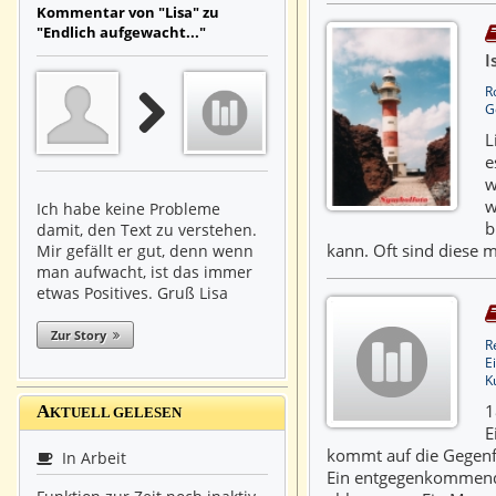
Kommentar von "Lisa" zu
"Endlich aufgewacht..."
I
R
G
L
e
w
w
Ich habe keine Probleme
b
damit, den Text zu verstehen.
kann. Oft sind diese 
Mir gefällt er gut, denn wenn
man aufwacht, ist das immer
etwas Positives. Gruß Lisa
Zur Story
R
E
K
1
A
KTUELL GELESEN
E
kommt auf die Gegenfa
In Arbeit
Ein entgegenkommend