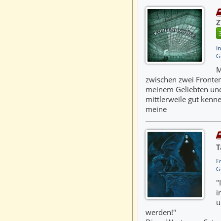
Z
I
G
M
zwischen zwei Fronten
meinem Geliebten und
mittlerweile gut kenne
meine
T
F
G
"
i
u
werden!"