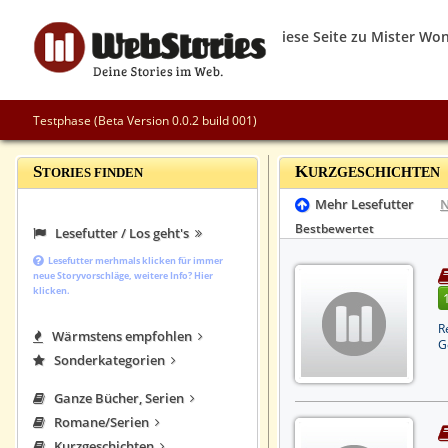
Testphase (Beta Version 0.0.2 build 001)
S
K
TORIES FINDEN
URZGESCHICHTEN
Mehr Lesefutter
Bestbewertet
Lesefutter / Los geht's
Lesefutter merhmals klicken für immer
neue Storyvorschläge, weitere Info? Hier
klicken.
R
Wärmstens empfohlen
G
Sonderkategorien
Ganze Bücher, Serien
Romane/Serien
Kurzgeschichten