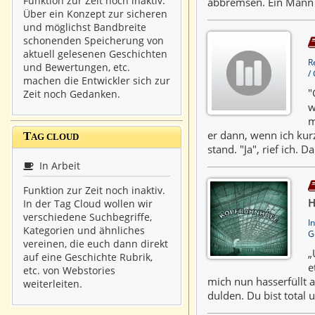
Funktion zur Zeit noch inaktiv.
abbremsen. Ein Mann s
Über ein Konzept zur sicheren
und möglichst Bandbreite
schonenden Speicherung von
aktuell gelesenen Geschichten
R
und Bewertungen, etc.
/
machen die Entwickler sich zur
"
Zeit noch Gedanken.
w
m
er dann, wenn ich ku
T
AG CLOUD
stand. "Ja", rief ich. 
In Arbeit
Funktion zur Zeit noch inaktiv.
H
In der Tag Cloud wollen wir
verschiedene Suchbegriffe,
I
Kategorien und ähnliches
G
vereinen, die euch dann direkt
„
auf eine Geschichte Rubrik,
e
etc. von Webstories
mich nun hasserfüllt a
weiterleiten.
dulden. Du bist total 