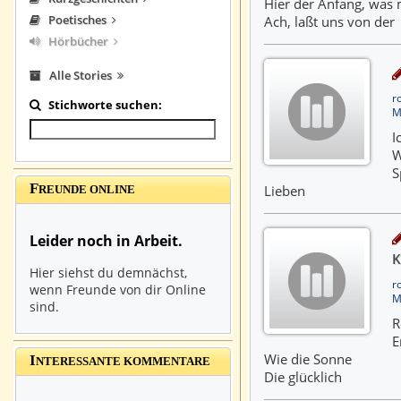
Hier der Anfang, was m
Poetisches
Ach, laßt uns von der
Hörbücher
Alle Stories
r
Stichworte suchen:
M
I
W
S
F
Lieben
REUNDE ONLINE
Leider noch in Arbeit.
K
Hier siehst du demnächst,
r
wenn Freunde von dir Online
M
sind.
R
E
Wie die Sonne
I
NTERESSANTE KOMMENTARE
Die glücklich