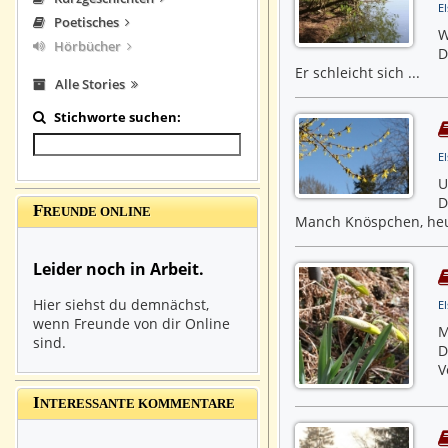
El
Poetisches
W
Hörbücher
D
Er schleicht sich ...
Alle Stories
Stichworte suchen:
El
U
D
F
REUNDE ONLINE
Manch Knöspchen, heut
Leider noch in Arbeit.
Hier siehst du demnächst,
El
wenn Freunde von dir Online
M
sind.
D
V
I
NTERESSANTE KOMMENTARE