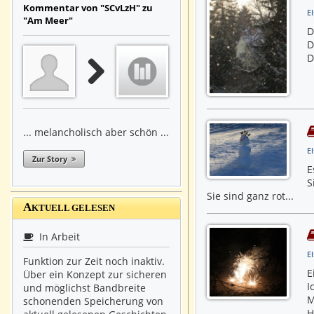
Kommentar von "SCvLzH" zu
El
"Am Meer"
D
D
D
... melancholisch aber schön ...
El
Zur Story
E
S
Sie sind ganz rot...
A
KTUELL GELESEN
In Arbeit
El
Funktion zur Zeit noch inaktiv.
E
Über ein Konzept zur sicheren
I
und möglichst Bandbreite
M
schonenden Speicherung von
H