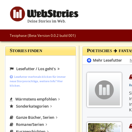
Testphase (Beta Version 0.0.2 build 001)
S
P
TORIES FINDEN
OETISCHES
FANTA
Mehr Lesefutter
Lesefutter / Los geht's
Lesefutter merhmals klicken für immer
neue Storyvorschläge, weitere Info? Hier
R
klicken.
S
I
Wärmstens empfohlen
I
Sonderkategorien
K
Ganze Bücher, Serien
Romane/Serien
Kurzgeschichten