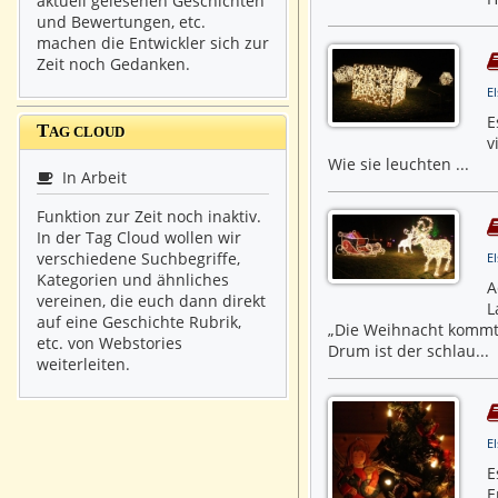
aktuell gelesenen Geschichten
und Bewertungen, etc.
machen die Entwickler sich zur
Zeit noch Gedanken.
E
E
T
AG CLOUD
v
Wie sie leuchten ...
In Arbeit
Funktion zur Zeit noch inaktiv.
In der Tag Cloud wollen wir
verschiedene Suchbegriffe,
E
Kategorien und ähnliches
A
vereinen, die euch dann direkt
L
auf eine Geschichte Rubrik,
„Die Weihnacht kommt,
etc. von Webstories
Drum ist der schlau...
weiterleiten.
E
E
E