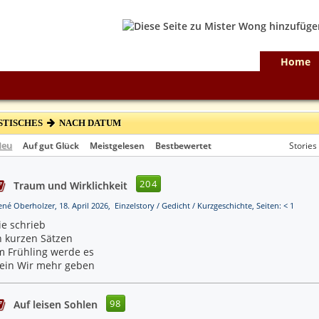
Home
STISCHES
NACH DATUM
Neu
Auf gut Glück
Meistgelesen
Bestbewertet
Stories
204
Traum und Wirklichkeit
ené Oberholzer, 18. April 2026, Einzelstory / Gedicht / Kurzgeschichte, Seiten: < 1
ie schrieb
n kurzen Sätzen
m Frühling werde es
ein Wir mehr geben
98
Auf leisen Sohlen