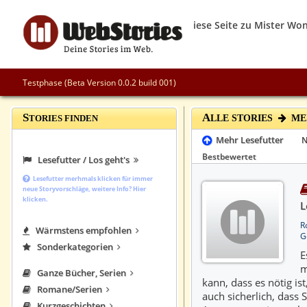
Testphase (Beta Version 0.0.2 build 001)
S
A
TORIES FINDEN
LLE STORIES
MEI
Mehr Lesefutter
N
Bestbewertet
Lesefutter / Los geht's
Lesefutter merhmals klicken für immer
neue Storyvorschläge, weitere Info? Hier
klicken.
L
R
Wärmstens empfohlen
G
Sonderkategorien
E
m
Ganze Bücher, Serien
kann, dass es nötig i
Romane/Serien
auch sicherlich, dass 
Kurzgeschichten