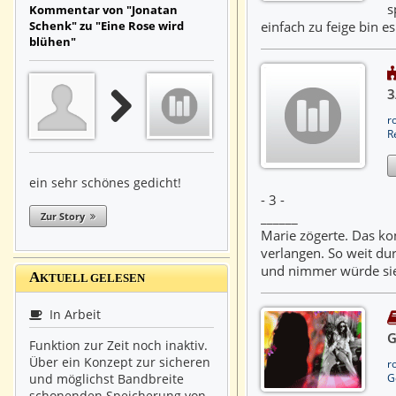
s
Kommentar von "Jonatan
einfach zu feige bin e
Schenk" zu "Eine Rose wird
blühen"
3
r
R
ein sehr schönes gedicht!
- 3 -
______
Zur Story
Marie zögerte. Das ko
verlangen. So weit dur
und nimmer würde si
A
KTUELL GELESEN
In Arbeit
G
Funktion zur Zeit noch inaktiv.
Über ein Konzept zur sicheren
r
G
und möglichst Bandbreite
schonenden Speicherung von