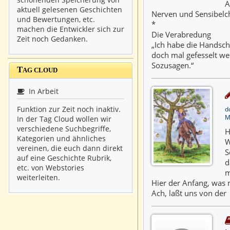
A
aktuell gelesenen Geschichten
Nerven und Sensibelc
und Bewertungen, etc.
*
machen die Entwickler sich zur
Die Verabredung
Zeit noch Gedanken.
„Ich habe die Handsche
doch mal gefesselt w
Sozusagen.“
T
AG CLOUD
In Arbeit
Funktion zur Zeit noch inaktiv.
d
M
In der Tag Cloud wollen wir
verschiedene Suchbegriffe,
H
Kategorien und ähnliches
W
vereinen, die euch dann direkt
S
auf eine Geschichte Rubrik,
d
etc. von Webstories
m
weiterleiten.
Hier der Anfang, was m
Ach, laßt uns von der