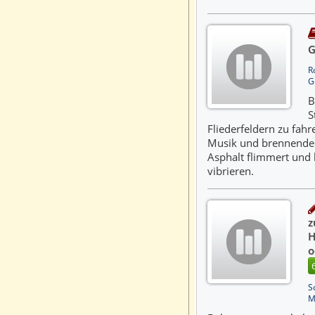
G
R
G
B
S
Fliederfeldern zu fahr
Musik und brennender
Asphalt flimmert und 
vibrieren.
z
H
o
S
M