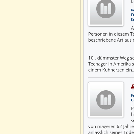
L
R
E
K
A
Personen in diesem Te
beschriebene Art aus
10 . dümmster Weg se
Teenager in Amerika s
einem Kuhherzen ein..
P
G
P
h
s
von mageren 62 Jahren
anlässlich seines Todes