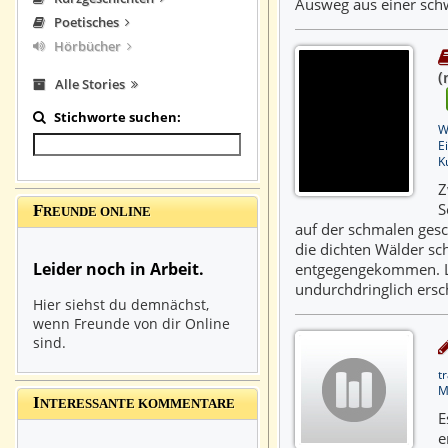
Ausweg aus einer schwi
Poetisches
Hörbücher
(
Alle Stories
Stichworte suchen:
W
E
K
Z
S
F
REUNDE ONLINE
auf der schmalen gesc
die dichten Wälder sc
Leider noch in Arbeit.
entgegengekommen. Li
undurchdringlich ers
Hier siehst du demnächst,
wenn Freunde von dir Online
sind.
t
M
I
NTERESSANTE KOMMENTARE
E
e