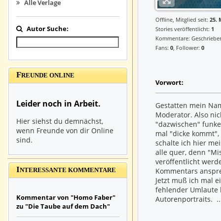
Alle Verlage
Offline, Mitglied seit:
25. 
Autor Suche:
Stories veröffentlicht:
1
Kommentare: Geschrieb
Fans:
0
, Follower:
0
F
REUNDE ONLINE
Vorwort:
Leider noch in Arbeit.
Gestatten mein Name
Moderator. Also ni
Hier siehst du demnächst,
"dazwischen" funke
wenn Freunde von dir Online
mal "dicke kommt",
sind.
schalte ich hier meis
alle quer, denn "Mis
veröffentlicht werd
I
Kommentars anspre
NTERESSANTE KOMMENTARE
Jetzt muß ich mal 
fehlender Umlaute 
Kommentar von "Homo Faber"
Autorenportraits. .
zu "Die Taube auf dem Dach"