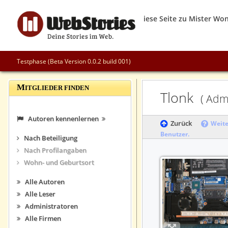
Testphase (Beta Version 0.0.2 build 001)
M
ITGLIEDER FINDEN
Tlonk
( Admi
Autoren kennenlernen
Zurück
Weite
Benutzer.
Nach Beteiligung
Nach Profilangaben
Wohn- und Geburtsort
Alle Autoren
Alle Leser
Administratoren
Alle Firmen