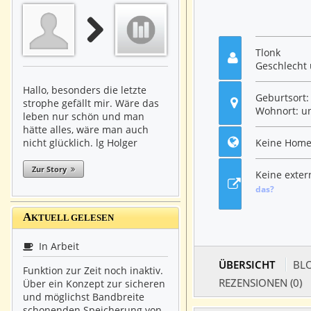
Tlonk
Geschlecht 
Hallo, besonders die letzte
Geburtsort
strophe gefällt mir. Wäre das
Wohnort: u
leben nur schön und man
hätte alles, wäre man auch
Keine Home
nicht glücklich. lg Holger
Zur Story
Keine exte
das?
A
KTUELL GELESEN
In Arbeit
ÜBERSICHT
BLO
Funktion zur Zeit noch inaktiv.
REZENSIONEN (0)
Über ein Konzept zur sicheren
und möglichst Bandbreite
schonenden Speicherung von