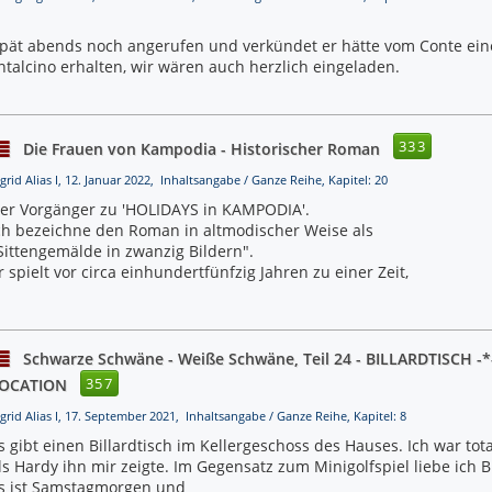
spät abends noch angerufen und verkündet er hätte vom Conte ein
talcino erhalten, wir wären auch herzlich eingeladen.
333
Die Frauen von Kampodia - Historischer Roman
grid Alias I, 12. Januar 2022, Inhaltsangabe / Ganze Reihe, Kapitel: 20
er Vorgänger zu 'HOLIDAYS in KAMPODIA'.
ch bezeichne den Roman in altmodischer Weise als
Sittengemälde in zwanzig Bildern".
r spielt vor circa einhundertfünfzig Jahren zu einer Zeit,
Schwarze Schwäne - Weiße Schwäne, Teil 24 - BILLARDTISCH -
357
OCATION
ngrid Alias I, 17. September 2021, Inhaltsangabe / Ganze Reihe, Kapitel: 8
s gibt einen Billardtisch im Kellergeschoss des Hauses. Ich war to
ls Hardy ihn mir zeigte. Im Gegensatz zum Minigolfspiel liebe ich Bi
s ist Samstagmorgen und