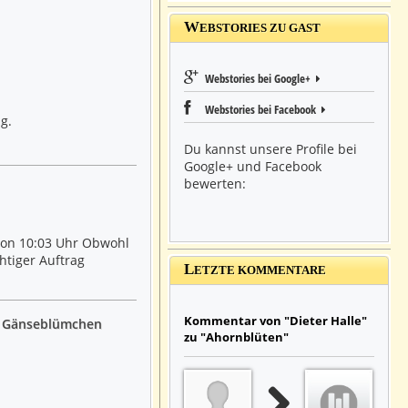
W
EBSTORIES ZU GAST
Webstories bei Google+
Webstories bei Facebook
g.
Du kannst unsere Profile bei
Google+ und Facebook
bewerten:
ton 10:03 Uhr Obwohl
htiger Auftrag
L
ETZTE KOMMENTARE
Kommentar von "Dieter Halle"
nd Gänseblümchen
zu "Ahornblüten"