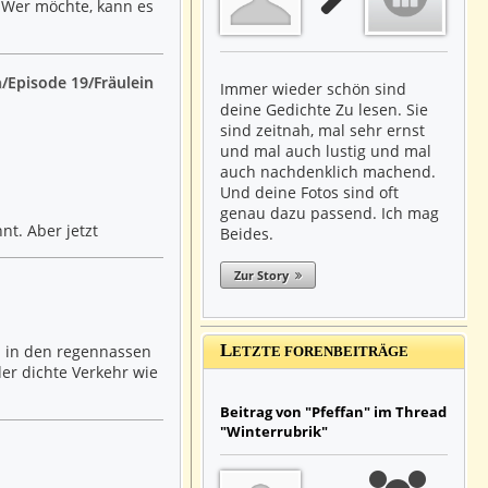
. Wer möchte, kann es
/Episode 19/Fräulein
Immer wieder schön sind
deine Gedichte Zu lesen. Sie
sind zeitnah, mal sehr ernst
und mal auch lustig und mal
auch nachdenklich machend.
Und deine Fotos sind oft
genau dazu passend. Ich mag
nt. Aber jetzt
Beides.
Zur Story
L
h in den regennassen
ETZTE FORENBEITRÄGE
er dichte Verkehr wie
Beitrag von "Pfeffan" im Thread
"Winterrubrik"