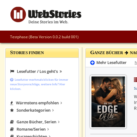
Testphase (Beta Version 0.0.2 build 001)
S
G
TORIES FINDEN
ANZE BÜCHER
NAC
Mehr Lesefutter
Lesefutter / Los geht's
Lesefutter merhmals klicken für immer
neue Storyvorschläge, weitere Info? Hier
S
klicken.
W
I
Wärmstens empfohlen
R
Sonderkategorien
Ganze Bücher, Serien
Romane/Serien
Kurzgeschichten