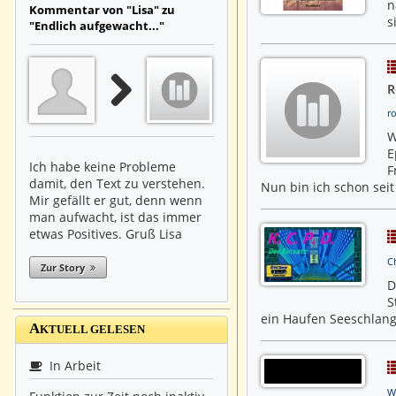
n
Kommentar von "Lisa" zu
s
"Endlich aufgewacht..."
R
r
W
E
Ich habe keine Probleme
F
damit, den Text zu verstehen.
Nun bin ich schon seit
Mir gefällt er gut, denn wenn
man aufwacht, ist das immer
etwas Positives. Gruß Lisa
C
Zur Story
D
S
ein Haufen Seeschlang
A
KTUELL GELESEN
In Arbeit
W