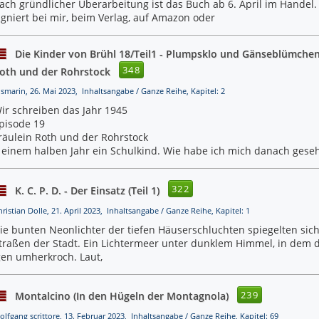
ach gründlicher Überarbeitung ist das Buch ab 6. April im Handel
igniert bei mir, beim Verlag, auf Amazon oder
Die Kinder von Brühl 18/Teil1 - Plumpsklo und Gänseblümchen
348
oth und der Rohrstock
osmarin, 26. Mai 2023, Inhaltsangabe / Ganze Reihe, Kapitel: 2
ir schreiben das Jahr 1945
pisode 19
räulein Roth und der Rohrstock
 einem halben Jahr ein Schulkind. Wie habe ich mich danach geseh
322
K. C. P. D. - Der Einsatz (Teil 1)
hristian Dolle, 21. April 2023, Inhaltsangabe / Ganze Reihe, Kapitel: 1
ie bunten Neonlichter der tiefen Häuserschluchten spiegelten sic
traßen der Stadt. Ein Lichtermeer unter dunklem Himmel, in dem d
en umherkroch. Laut,
239
Montalcino (In den Hügeln der Montagnola)
olfgang scrittore, 13. Februar 2023, Inhaltsangabe / Ganze Reihe, Kapitel: 69