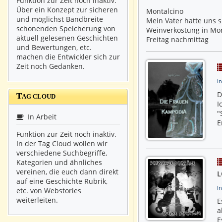
Funktion zur Zeit noch inaktiv.
Über ein Konzept zur sicheren
Montalcino
und möglichst Bandbreite
Mein Vater hatte uns 
schonenden Speicherung von
Weinverkostung in Mon
aktuell gelesenen Geschichten
Freitag nachmittag
und Bewertungen, etc.
machen die Entwickler sich zur
Zeit noch Gedanken.
In
D
T
AG CLOUD
I
"
In Arbeit
E
Funktion zur Zeit noch inaktiv.
In der Tag Cloud wollen wir
verschiedene Suchbegriffe,
Kategorien und ähnliches
vereinen, die euch dann direkt
L
auf eine Geschichte Rubrik,
I
etc. von Webstories
weiterleiten.
E
a
E