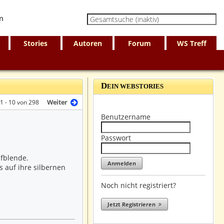
Stories
Autoren
Forum
WS Treff
D
EIN WEBSTORIES
Weiter
 1 - 10 von 298
Benutzername
Passwort
ufblende.
s auf ihre silbernen
Noch nicht registriert?
Jetzt Registrieren