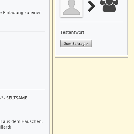
e Einladung zu einer
Testantwort
Zum Beitrag
*-*- SELTSAME
tal aus dem Häuschen,
llard!