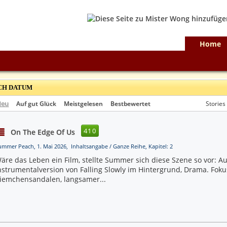
Home
H DATUM
Neu
Auf gut Glück
Meistgelesen
Bestbewertet
Stories
410
On The Edge Of Us
ummer Peach, 1. Mai 2026, Inhaltsangabe / Ganze Reihe, Kapitel: 2
äre das Leben ein Film, stellte Summer sich diese Szene so vor: A
nstrumentalversion von Falling Slowly im Hintergrund, Drama. Foku
iemchensandalen, langsamer...