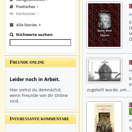
Poetisches
Hörbücher
In
E
Alle Stories
D
l
Stichworte suchen:
D
F
REUNDE ONLINE
F
K
Leider noch in Arbeit.
e
zugeteilt wurde, um...
Hier siehst du demnächst,
wenn Freunde von dir Online
sind.
I
NTERESSANTE KOMMENTARE
r
S