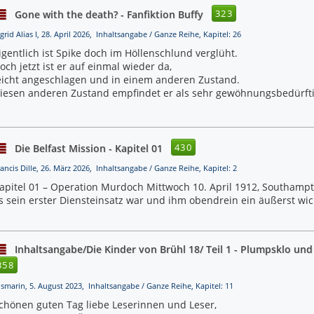
323
Gone with the death? - Fanfiktion Buffy
grid Alias I, 28. April 2026, Inhaltsangabe / Ganze Reihe, Kapitel: 26
igentlich ist Spike doch im Höllenschlund verglüht.
och jetzt ist er auf einmal wieder da,
eicht angeschlagen und in einem anderen Zustand.
iesen anderen Zustand empfindet er als sehr gewöhnungsbedürfti
430
Die Belfast Mission - Kapitel 01
rancis Dille, 26. März 2026, Inhaltsangabe / Ganze Reihe, Kapitel: 2
apitel 01 – Operation Murdoch Mittwoch 10. April 1912, Southamp
s sein erster Diensteinsatz war und ihm obendrein ein äußerst wic
Inhaltsangabe/Die Kinder von Brühl 18/ Teil 1 - Plumpsklo u
358
osmarin, 5. August 2023, Inhaltsangabe / Ganze Reihe, Kapitel: 11
chönen guten Tag liebe Leserinnen und Leser,