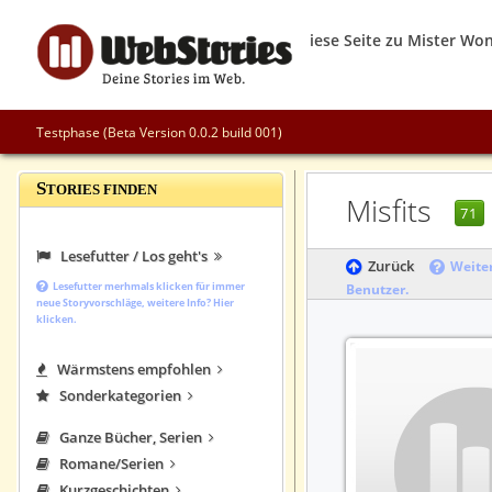
Testphase (Beta Version 0.0.2 build 001)
S
TORIES FINDEN
Misfits
71
Lesefutter / Los geht's
Zurück
Weiter
Lesefutter merhmals klicken für immer
Benutzer.
neue Storyvorschläge, weitere Info? Hier
klicken.
Wärmstens empfohlen
Sonderkategorien
Ganze Bücher, Serien
Romane/Serien
Kurzgeschichten