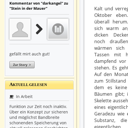
Kommentar von "darkangel" zu
Kalt und verre
"Stein in der Mauer"
Oktober eben.
überall heru
sich warm ang
dicken Decke
noch draußen
wärmen sich 
gefällt mirt auch gut!
Tassen mit h
dampfend vor 
Zur Story
stehen. Es geh
Auf den Monat
zum Stillstand
A
KTUELL GELESEN
dem es keine
Bäumen gibt;
In Arbeit
Skelette ausseh
Funktion zur Zeit noch inaktiv.
eines eigentli
Über ein Konzept zur sicheren
Geradezu wie e
und möglichst Bandbreite
Substanz, d
schonenden Speicherung von
eigentli