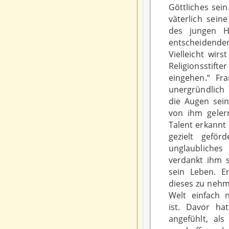
Göttliches sein
väterlich sein
des jungen Ha
entscheidenden
Vielleicht wirs
Religionsstif
eingehen.“ Fr
unergründlich 
die Augen sein
von ihm gelern
Talent erkannt 
gezielt geför
unglaubliche
verdankt ihm s
sein Leben. E
dieses zu nehme
Welt einfach 
ist. Davor ha
angefühlt, als