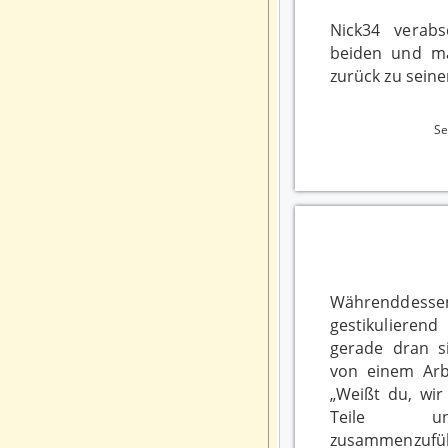
Nick34 verab
beiden und m
zurück zu sein
S
Währenddess
gestikuliere
gerade dran si
von einem Arb
„Weißt du, wir
Teile un
zusammenzuführ