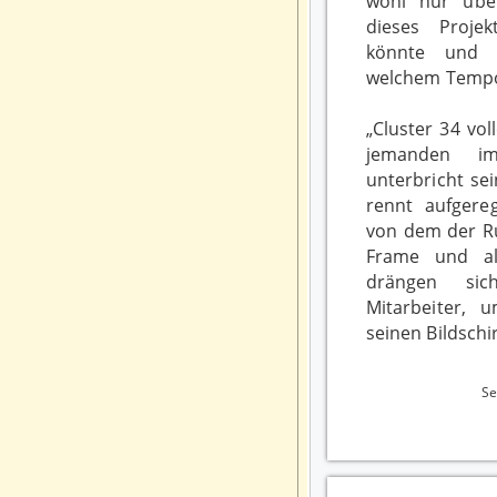
wohl nur übe
dieses Projek
könnte und 
welchem Temp
„Cluster 34 voll
jemanden i
unterbricht se
rennt aufgereg
von dem der R
Frame und a
drängen si
Mitarbeiter, 
seinen Bildsch
S