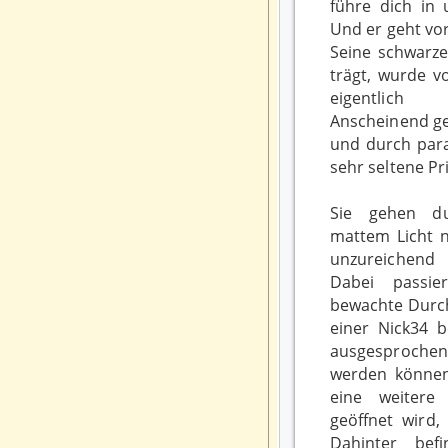
führe dich in 
Und er geht vo
Seine schwarze
trägt, wurde v
eigentlich 
Anscheinend ge
und durch par
sehr seltene Pr
Sie gehen d
mattem Licht n
unzureichend
Dabei passie
bewachte Durch
einer Nick34 
ausgesproche
werden können.
eine weitere
geöffnet wird,
Dahinter befi