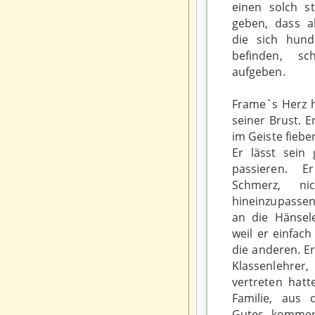
einen solch s
geben, dass al
die sich hun
befinden, sc
aufgeben.
Frame`s Herz h
seiner Brust. E
im Geiste fiebe
Er lässt sein
passieren. 
Schmerz, n
hineinzupassen.
an die Hänsel
weil er einfach
die anderen. Er
Klassenlehrer,
vertreten hatt
Familie, aus 
Gutes kommen