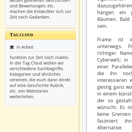
aktuell gelesenen Geschichten
dazuzugehöre
und Bewertungen, etc.
machen die Entwickler sich zur
hängen ein 
Zeit noch Gedanken.
Bäumen. Bald 
sein.
T
AG CLOUD
Frame ist 
unterwegs. F
In Arbeit
richtiger Nam
Funktion zur Zeit noch inaktiv.
Cyberwelt; in 
In der Tag Cloud wollen wir
einer Parallelw
verschiedene Suchbegriffe,
die ihn no
Kategorien und ähnliches
interessieren 
vereinen, die euch dann direkt
auf eine Geschichte Rubrik,
geistig ganz w
etc. von Webstories
in einem künst
weiterleiten.
der so gestalt
wünscht. Es i
keine Grenzen
fasziniert i
Alternativ