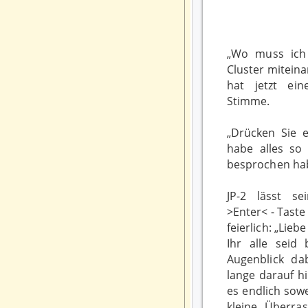
„Wo muss ich
Cluster miteina
hat jetzt ein
Stimme.
„Drücken Sie e
habe alles so 
besprochen ha
JP-2 lässt s
>Enter< - Tast
feierlich: „Lie
Ihr alle seid 
Augenblick da
lange darauf h
es endlich sow
kleine Überra