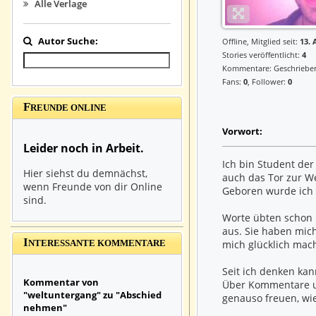
Alle Verlage
Autor Suche:
Offline, Mitglied seit:
13. 
Stories veröffentlicht:
4
Kommentare: Geschrieb
Fans:
0
, Follower:
0
F
REUNDE ONLINE
Vorwort:
Leider noch in Arbeit.
Ich bin Student der
Hier siehst du demnächst,
auch das Tor zur W
wenn Freunde von dir Online
Geboren wurde ich 
sind.
Worte übten schon 
aus. Sie haben mich
I
NTERESSANTE KOMMENTARE
mich glücklich mac
Seit ich denken kan
Kommentar von
Über Kommentare un
"weltuntergang" zu "Abschied
genauso freuen, wi
nehmen"