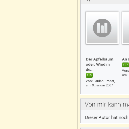
Der Apfelbaum
An 
oder: Wind in
107
de...
Von:
am: 
115
Von: Fabian Probst,
am: 9. Januar 2007
Von mir kann m
Dieser Autor hat noch 