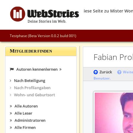
Testphase (Beta Version 0.0.2 build 001)
M
ITGLIEDER FINDEN
Fabian Pr
Autoren kennenlernen
Zurück
Weite
Benutzer.
Nach Beteiligung
Nach Profilangaben
Wohn- und Geburtsort
Alle Autoren
Alle Leser
Administratoren
Alle Firmen