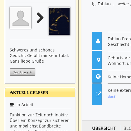
lg, Fabian ...
weiter 
Fabian Prob
Geschlecht 
Schweres und schönes
Gedicht. Gefällt mir sehr total.
Geburtsort
Ganz liebe Grüße
Wohnort: u
Zur Story
Keine Home
Keine exte
A
KTUELL GELESEN
das?
In Arbeit
Funktion zur Zeit noch inaktiv.
Über ein Konzept zur sicheren
und möglichst Bandbreite
ÜBERSICHT
BLO